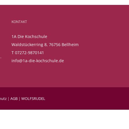
KONTAKT
1A Die Kochschule
Waldstückerring 8, 76756 Bellheim
T 07272-9870141
.
info@1a-die-kochschule.de
hutz
|
AGB
|
WOLFSRUDEL