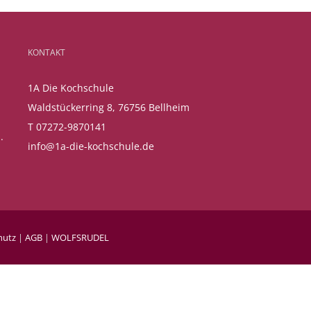
KONTAKT
1A Die Kochschule
Waldstückerring 8, 76756 Bellheim
T 07272-9870141
.
info@1a-die-kochschule.de
hutz
|
AGB
|
WOLFSRUDEL