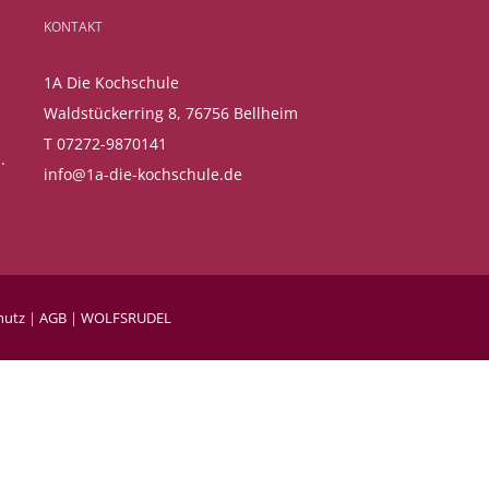
KONTAKT
1A Die Kochschule
Waldstückerring 8, 76756 Bellheim
T 07272-9870141
.
info@1a-die-kochschule.de
hutz
|
AGB
|
WOLFSRUDEL