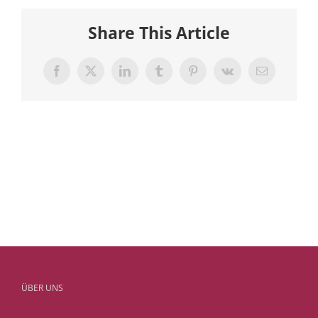
Share This Article
Facebook
X
LinkedIn
Tumblr
Pinterest
Vk
E-
Mail
ÜBER UNS