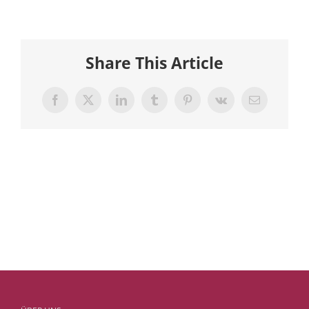
Share This Article
Facebook
X
LinkedIn
Tumblr
Pinterest
Vk
E-
Mail