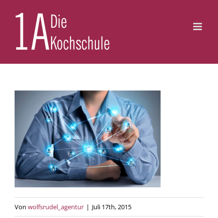
Zum
Inhalt
springen
Von
wolfsrudel_agentur
|
Juli 17th, 2015