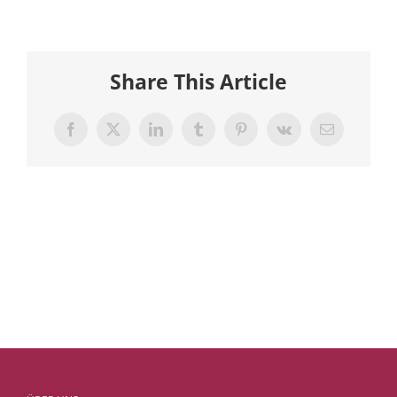
Share This Article
Facebook
X
LinkedIn
Tumblr
Pinterest
Vk
E-
Mail