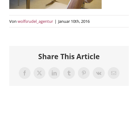
Von
wolfsrudel_agentur
|
Januar 10th, 2016
Share This Article
Facebook
X
LinkedIn
Tumblr
Pinterest
Vk
E-
Mail