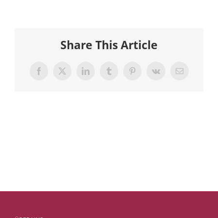
Share This Article
Facebook
X
LinkedIn
Tumblr
Pinterest
Vk
E-
Mail