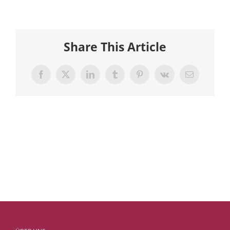
Share This Article
Facebook
X
LinkedIn
Tumblr
Pinterest
Vk
E-
Mail