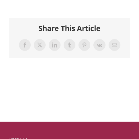
Share This Article
Facebook
X
LinkedIn
Tumblr
Pinterest
Vk
E-
Mail