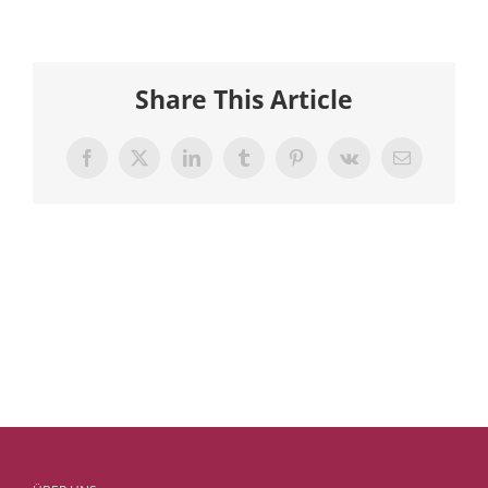
Share This Article
Facebook
X
LinkedIn
Tumblr
Pinterest
Vk
E-
Mail