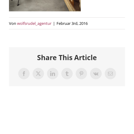
Von
wolfsrudel_agentur
|
Februar 3rd, 2016
Share This Article
Facebook
X
LinkedIn
Tumblr
Pinterest
Vk
E-
Mail