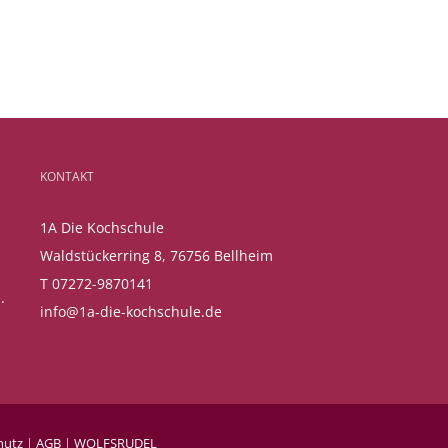
KONTAKT
1A Die Kochschule
Waldstückerring 8, 76756 Bellheim
T 07272-9870141
.
info@1a-die-kochschule.de
hutz
|
AGB
|
WOLFSRUDEL