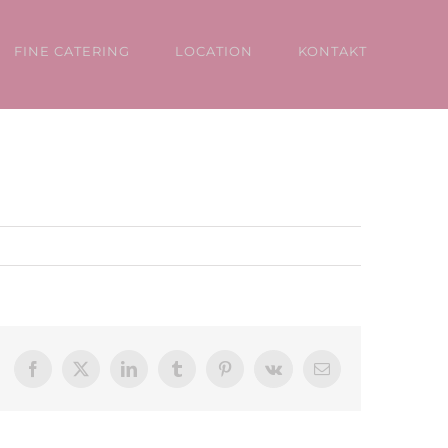
FINE CATERING
LOCATION
KONTAKT
Facebook
X
LinkedIn
Tumblr
Pinterest
Vk
E-
Mail