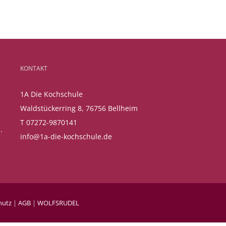
KONTAKT
1A Die Kochschule
Waldstückerring 8, 76756 Bellheim
T 07272-9870141
.
info@1a-die-kochschule.de
hutz
|
AGB
|
WOLFSRUDEL