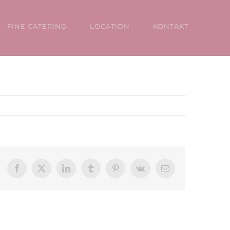
FINE CATERING
LOCATION
KONTAKT
Facebook
X
LinkedIn
Tumblr
Pinterest
Vk
E-
Mail