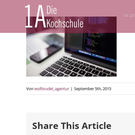
Zum
Inhalt
1A D
springen
Von
wolfsrudel_agentur
|
September 5th, 2015
Share This Article