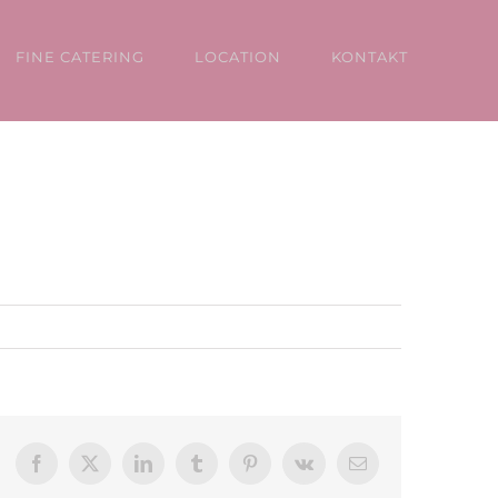
FINE CATERING
LOCATION
KONTAKT
Facebook
X
LinkedIn
Tumblr
Pinterest
Vk
E-
Mail