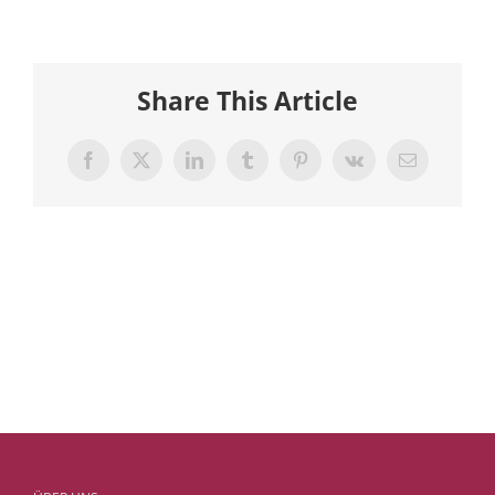
Share This Article
Facebook
X
LinkedIn
Tumblr
Pinterest
Vk
E-
Mail