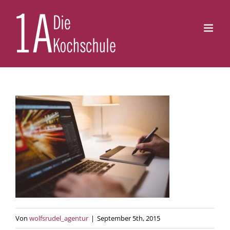
Zum
Inhalt
springen
Von
wolfsrudel_agentur
|
September 5th, 2015