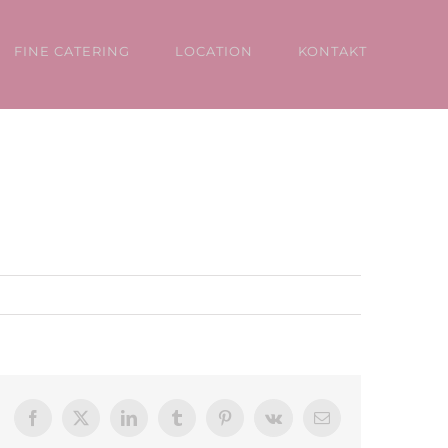
FINE CATERING
LOCATION
KONTAKT
Facebook
X
LinkedIn
Tumblr
Pinterest
Vk
E-
Mail