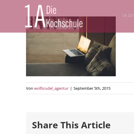
Zum
Inhalt
1A D
springen
Von
wolfsrudel_agentur
|
September 5th, 2015
Share This Article