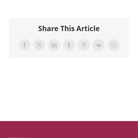
Share This Article
Facebook
X
LinkedIn
Tumblr
Pinterest
Vk
E-
Mail