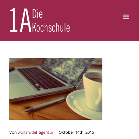
Zum
Inhalt
springen
Von
wolfsrudel_agentur
|
Oktober 14th, 2015