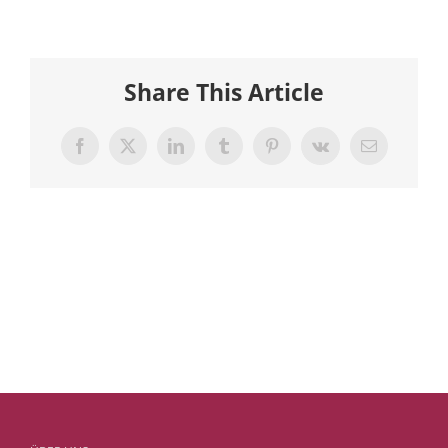
Share This Article
Facebook
X
LinkedIn
Tumblr
Pinterest
Vk
E-
Mail