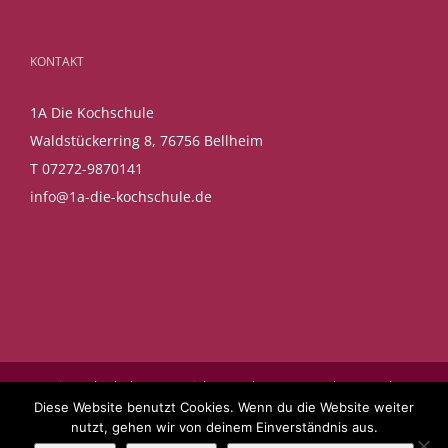
KONTAKT
1A Die Kochschule
Waldstückerring 8, 76756 Bellheim
T 07272-9870141
info@1a-die-kochschule.de
1A Die Kochschule © Copyright 2017 |
Impressum
|
Datenschutz
Diese Website benutzt Cookies. Wenn du die Website weiter
|
AGB
|
WOLFSRUDEL
nutzt, gehen wir von deinem Einverständnis aus.