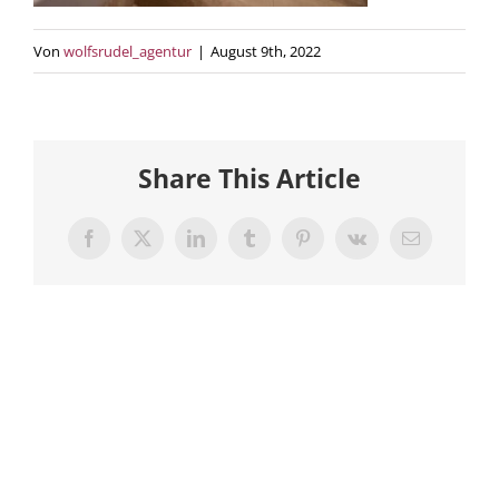
Von
wolfsrudel_agentur
|
August 9th, 2022
Share This Article
Facebook
X
LinkedIn
Tumblr
Pinterest
Vk
E-
Mail