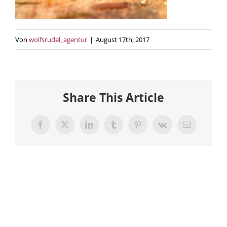
Von
wolfsrudel_agentur
|
August 17th, 2017
Share This Article
Facebook
X
LinkedIn
Tumblr
Pinterest
Vk
E-
Mail