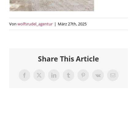
Von
wolfsrudel_agentur
|
März 27th, 2025
Share This Article
Facebook
X
LinkedIn
Tumblr
Pinterest
Vk
E-
Mail