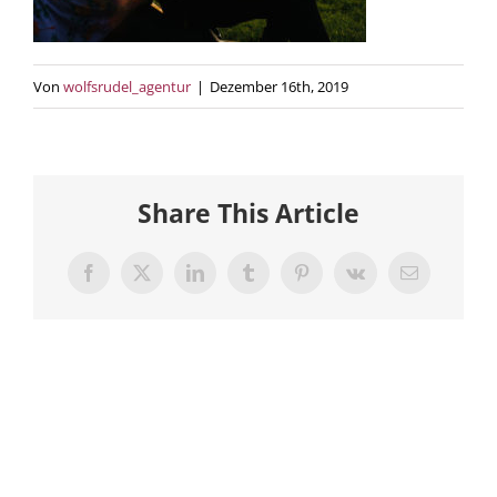
Von
wolfsrudel_agentur
|
Dezember 16th, 2019
Share This Article
Facebook
X
LinkedIn
Tumblr
Pinterest
Vk
E-
Mail