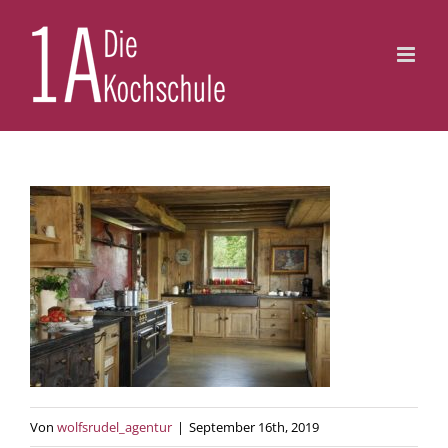
Zum
Inhalt
springen
Von
wolfsrudel_agentur
|
September 16th, 2019