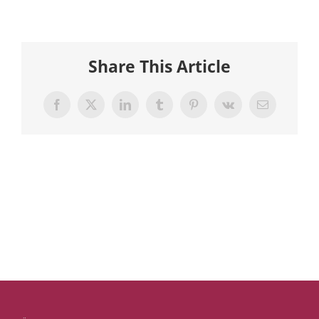
Share This Article
Facebook
X
LinkedIn
Tumblr
Pinterest
Vk
E-
Mail