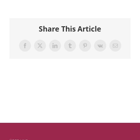
Share This Article
Facebook
X
LinkedIn
Tumblr
Pinterest
Vk
E-
Mail