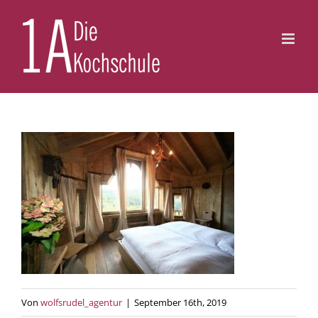
Zum
Inhalt
springen
Von
wolfsrudel_agentur
|
September 16th, 2019