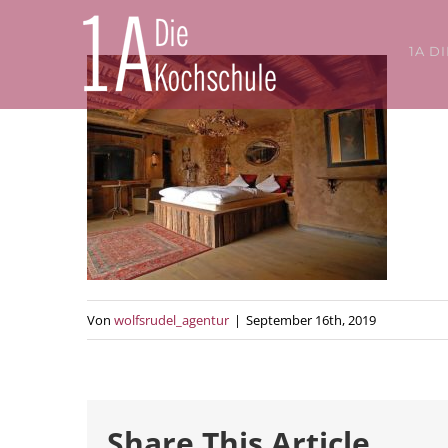
Zum
Inhalt
1A D
springen
Von
wolfsrudel_agentur
|
September 16th, 2019
Share This Article