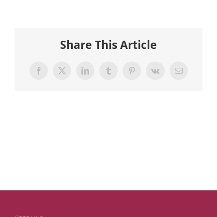
Share This Article
Facebook
X
LinkedIn
Tumblr
Pinterest
Vk
E-
Mail