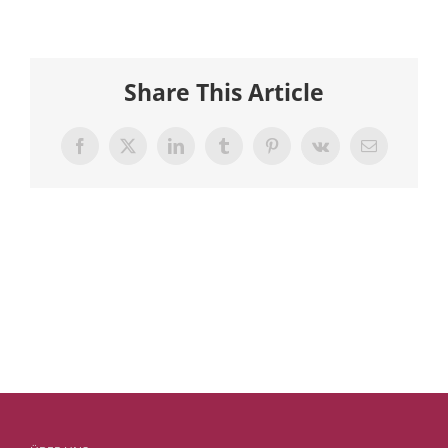
Share This Article
Facebook
X
LinkedIn
Tumblr
Pinterest
Vk
E-
Mail