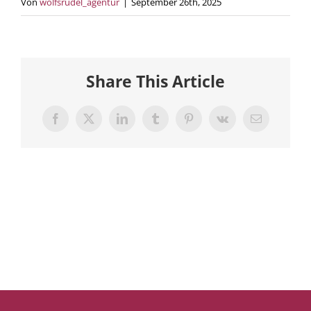
Von
wolfsrudel_agentur
|
September 26th, 2025
Share This Article
Facebook
X
LinkedIn
Tumblr
Pinterest
Vk
E-
Mail